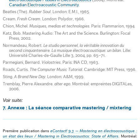
Canadian Electroacoustic Community
.
Beatles (The).
Rubber Soul
. London: E.M.I., 1965.
Cream.
Fresh Cream
. London: Polydor, 1966.
Chion, Michel.
Musiques, medias et technologies
. Paris: Flammarion, 1994.
Katz, Bob. Mastering Audio: The Art and the Science. Burlington: Focal
Press, 2002.
Normandeau, Robert.
Le studio personnel, la véritable innovation du
second cinquantenaire. La musique électroacoustique: un bilan
. Lille:
Université Charles-de-Gaulle Lille 3, 2004, pp. 65–71.
Parmegiani, Bernard.
Violostries
. Paris: INA CD, 1963.
Roads, Curtis.
The Computer Music Tutorial
. Cambridge: MIT Press, 1996.
Sting.
A Brand New Day
. London: A&M, 1999.
Tremblay, Pierre Alexandre.
alter ego
. Montréal: empreintes DIGITALes,
2006.
Voir suite:
7. Annexe : La séance comparative mastering / mixtering
Première publication dans
eContact! 9.3 — Mastering en électroacoustique :
un état des lieux / Mastering in Electroacoustics: State of Affairs
. Montréal: