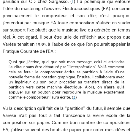
parution sur CD chez Sargasso. (
1
) La polémique qui entoure
l’idée du mastering d’œuvres Électroacoustiques (EA) concerne
principalement le compositeur et son rôle; c’est pourquoi
j’entendrai par musique EA toute composition réalisée en studio
sur support fixe plutôt que la musique live ou générée en temps
réel. À cet égard, il peut être utile de réfléchir aux propos que
Varèse tenait en 1939, à l’aube de ce que l’on pourrait appeler la
Pratique Courante de l’EA :
Quoi que j’écrive, quel que soit mon message, celui-ci atteindra
l’auditeur sans être dénaturé par “l’interprétation”. Voilà comment
cela se fera : le compositeur écrira sa partition à l’aide d’une
nouvelle forme de notation graphique. Ensuite, il collaborera avec
un ingénieur du son pour procéder au transfert direct de la
partition vers cette machine électrique. Alors, on n’aura qu’à
appuyer sur un bouton pour reproduire la musique exactement
comme le compositeur l’aura écrite. (
2
)
Vu la description qu’il fait de la “partition” du futur, il semble que
Varèse n’ait pas tout à fait transcendé la vieille école de la
composition sur papier. Comme bon nombre de compositeurs
EA, j’utilise souvent des bouts de papier pour noter mes idées et