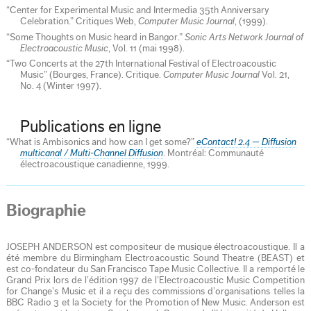
“Center for Experimental Music and Intermedia 35th Anniversary
Celebration.” Critiques Web,
Computer Music Journal
, (1999).
“Some Thoughts on Music heard in Bangor.”
Sonic Arts Network Journal of
Electroacoustic Music
, Vol. 11 (mai 1998).
“Two Concerts at the 27th International Festival of Electroacoustic
Music” (Bourges, France). Critique.
Computer Music Journal
Vol. 21,
No. 4 (Winter 1997).
Publications en ligne
“What is Ambisonics and how can I get some?”
eContact! 2.4 — Diffusion
multicanal / Multi-Channel Diffusion
. Montréal: Communauté
électroacoustique canadienne, 1999.
Biographie
JOSEPH ANDERSON est compositeur de musique électroacoustique. Il a
été membre du Birmingham Electroacoustic Sound Theatre (BEAST) et
est co-fondateur du San Francisco Tape Music Collective. Il a remporté le
Grand Prix lors de l’édition 1997 de l’Electroacoustic Music Competition
for Change’s Music et il a reçu des commissions d’organisations telles la
BBC Radio 3 et la Society for the Promotion of New Music. Anderson est