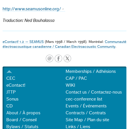
http://www.seamusonline.org/
Traduction: Ned Bouhalassa
eContact! 1.2 — SEAMUS
(Mars 1998 / March 1998). Montréal:
Communauté
électroacoustique canadienne / Canadian Electroacoustic Community
.
Memberships / Adhésions
CEC
CAP / PAC
eContact!
WIKI
JTTP
Contact us / Contactez-nous
Sonus
cec-conference list
CD
Events / Événements
About / À propos
Contracts / Contrats
Board / Conseil
Site Map / Plan du site
Bylaws / Statuts
Links / Liens