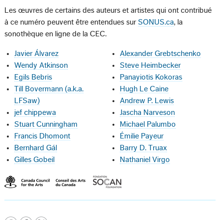
Les œuvres de certains des auteurs et artistes qui ont contribué
à ce numéro peuvent être entendues sur
SONUS.ca
, la
sonothèque en ligne de la CEC.
Javier Álvarez
Alexander Grebtschenko
Wendy Atkinson
Steve Heimbecker
Egils Bebris
Panayiotis Kokoras
Till Bovermann (a.k.a.
Hugh Le Caine
LFSaw)
Andrew P. Lewis
jef chippewa
Jascha Narveson
Stuart Cunningham
Michael Palumbo
Francis Dhomont
Émilie Payeur
Bernhard Gál
Barry D. Truax
Gilles Gobeil
Nathaniel Virgo