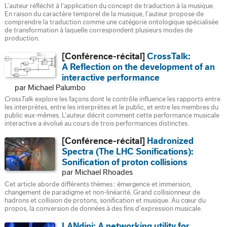
L’auteur réfléchit à l’application du concept de traduction à la musique.
En raison du caractère temporel de la musique, l’auteur propose de
comprendre la traduction comme une catégorie ontologique spécialisée
de transformation à laquelle correspondent plusieurs modes de
production.
[Conférence-récital]
CrossTalk:
A Reflection on the development of an
interactive performance
par Michael Palumbo
CrossTalk
explore les façons dont le contrôle influence les rapports entre
les interprètes, entre les interprètes et le public, et entre les membres du
public eux-mêmes. L’auteur décrit comment cette performance musicale
interactive a évolué au cours de trois performances distinctes.
[Conférence-récital]
Hadronized
Spectra (The LHC Sonifications):
Sonification of proton collisions
par Michael Rhoades
Cet article aborde différents thèmes : émergence et immersion,
changement de paradigme et non-linéarité, Grand collisionneur de
hadrons et collision de protons, sonification et musique. Au cœur du
propos, la conversion de données à des fins d’expression musicale.
LANdini: A networking utility for