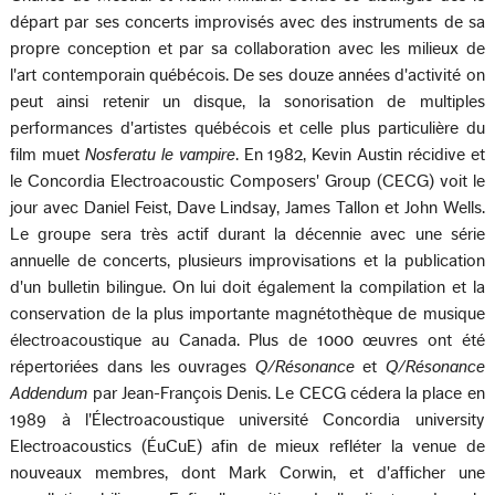
départ par ses concerts improvisés avec des instruments de sa
propre conception et par sa collaboration avec les milieux de
l'art contemporain québécois. De ses douze années d'activité on
peut ainsi retenir un disque, la sonorisation de multiples
performances d'artistes québécois et celle plus particulière du
film muet
Nosferatu le vampire
. En 1982, Kevin Austin récidive et
le Concordia Electroacoustic Composers' Group (CECG) voit le
jour avec Daniel Feist, Dave Lindsay, James Tallon et John Wells.
Le groupe sera très actif durant la décennie avec une série
annuelle de concerts, plusieurs improvisations et la publication
d'un bulletin bilingue. On lui doit également la compilation et la
conservation de la plus importante magnétothèque de musique
électroacoustique au Canada. Plus de 1000 œuvres ont été
répertoriées dans les ouvrages
Q/Résonance
et
Q/Résonance
Addendum
par Jean-François Denis. Le CECG cédera la place en
1989 à l'Électroacoustique université Concordia university
Electroacoustics (ÉuCuE) afin de mieux refléter la venue de
nouveaux membres, dont Mark Corwin, et d'afficher une