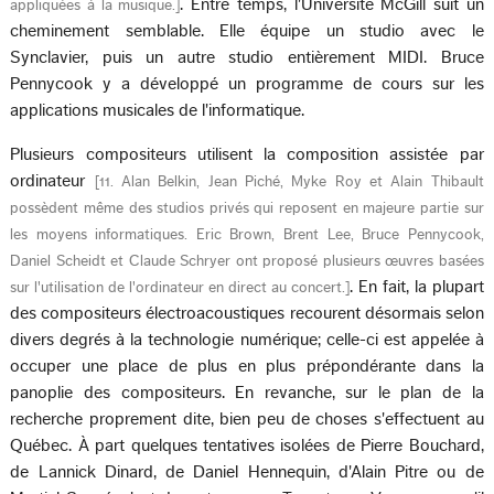
. Entre temps, l'Université McGill suit un
appliquées à la musique.
]
cheminement semblable. Elle équipe un studio avec le
Synclavier, puis un autre studio entièrement MIDI. Bruce
Pennycook y a développé un programme de cours sur les
applications musicales de l'informatique.
Plusieurs compositeurs utilisent la composition assistée par
ordinateur
[
11. Alan Belkin, Jean Piché, Myke Roy et Alain Thibault
possèdent même des studios privés qui reposent en majeure partie sur
les moyens informatiques. Eric Brown, Brent Lee, Bruce Pennycook,
Daniel Scheidt et Claude Schryer ont proposé plusieurs œuvres basées
. En fait, la plupart
sur l'utilisation de l'ordinateur en direct au concert.
]
des compositeurs électroacoustiques recourent désormais selon
divers degrés à la technologie numérique; celle-ci est appelée à
occuper une place de plus en plus prépondérante dans la
panoplie des compositeurs. En revanche, sur le plan de la
recherche proprement dite, bien peu de choses s'effectuent au
Québec. À part quelques tentatives isolées de Pierre Bouchard,
de Lannick Dinard, de Daniel Hennequin, d'Alain Pitre ou de