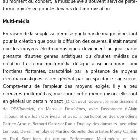
au moment du concert, la musique
live
a souvent servi de plate-
forme privilégiée pour les tenants de l'improvisation.
Multi-média
En raison de la souplesse permise par la bande magnétique, tant
pour la création que pour la diffusion des œuvres, il était naturel
que les moyens électroacoustiques deviennent un jour partie
prenante d'autres genres artistiques ou d'autres médias de
création. Le terme multi-média désigne ainsi un courant aux
frontières flottantes, caractérisé par la présence de moyens
électroacoustiques et en général par un spectacle sur scène.
Compte-tenu de l'ampleur des moyens exigés, il y a peu
d'œuvres multi-médias, mais pour cette même raison, elles ont
en général un certain impact
[
12. On peut rappeler, le retentissement
de
OPÉRaaaAH!
, de Marcelle Deschênes, avec l'assistance d'Alain
Thibault et de Jean Corriveau, et avec la participation des comédiens
Patrice Arbour, Bernard Carez et Raoul Duguay, des danseurs Jacqueline
Lemieux, Denis Tremblay et Martine Riopelle, des artistes Monty Cantsin
et Paul Saint-Jean, du groupe Performance Multi-média, et des