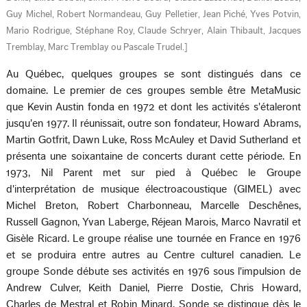
Guy Michel, Robert Normandeau, Guy Pelletier, Jean Piché, Yves Potvin,
Mario Rodrigue, Stéphane Roy, Claude Schryer, Alain Thibault, Jacques
Tremblay, Marc Tremblay ou Pascale Trudel.
]
Au Québec, quelques groupes se sont distingués dans ce
domaine. Le premier de ces groupes semble être MetaMusic
que Kevin Austin fonda en 1972 et dont les activités s'étaleront
jusqu'en 1977. Il réunissait, outre son fondateur, Howard Abrams,
Martin Gotfrit, Dawn Luke, Ross McAuley et David Sutherland et
présenta une soixantaine de concerts durant cette période. En
1973, Nil Parent met sur pied à Québec le Groupe
d'interprétation de musique électroacoustique (GIMEL) avec
Michel Breton, Robert Charbonneau, Marcelle Deschênes,
Russell Gagnon, Yvan Laberge, Réjean Marois, Marco Navratil et
Gisèle Ricard. Le groupe réalise une tournée en France en 1976
et se produira entre autres au Centre culturel canadien. Le
groupe Sonde débute ses activités en 1976 sous l'impulsion de
Andrew Culver, Keith Daniel, Pierre Dostie, Chris Howard,
Charles de Mestral et Robin Minard. Sonde se distingue dès le