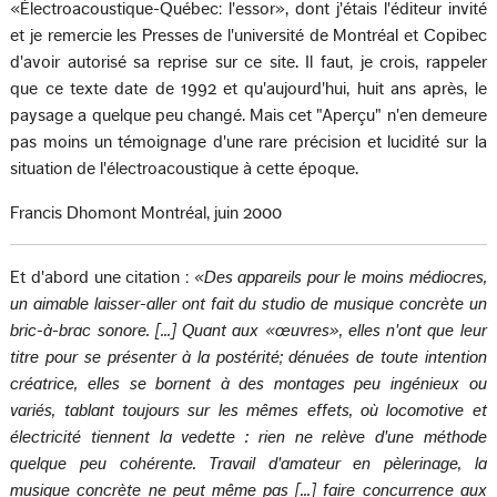
«Électroacoustique-Québec: l'essor», dont j'étais l'éditeur invité
et je remercie les Presses de l'université de Montréal et Copibec
d'avoir autorisé sa reprise sur ce site. Il faut, je crois, rappeler
que ce texte date de 1992 et qu'aujourd'hui, huit ans après, le
paysage a quelque peu changé. Mais cet "Aperçu" n'en demeure
pas moins un témoignage d'une rare précision et lucidité sur la
situation de l'électroacoustique à cette époque.
Francis Dhomont Montréal, juin 2000
Et d'abord une citation :
«Des appareils pour le moins médiocres,
un aimable laisser-aller ont fait du studio de musique concrète un
bric-à-brac sonore. [...] Quant aux «œuvres», elles n'ont que leur
titre pour se présenter à la postérité; dénuées de toute intention
créatrice, elles se bornent à des montages peu ingénieux ou
variés, tablant toujours sur les mêmes effets, où locomotive et
électricité tiennent la vedette : rien ne relève d'une méthode
quelque peu cohérente. Travail d'amateur en pèlerinage, la
musique concrète ne peut même pas [...] faire concurrence aux