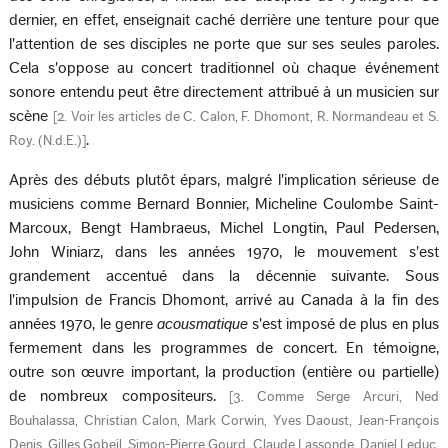
dernier, en effet, enseignait caché derrière une tenture pour que
l'attention de ses disciples ne porte que sur ses seules paroles.
Cela s'oppose au concert traditionnel où chaque événement
sonore entendu peut être directement attribué à un musicien sur
scène
[
2. Voir les articles de C. Calon, F. Dhomont, R. Normandeau et S.
.
Roy. (N.d.E.)
]
Après des débuts plutôt épars, malgré l'implication sérieuse de
musiciens comme Bernard Bonnier, Micheline Coulombe Saint-
Marcoux, Bengt Hambraeus, Michel Longtin, Paul Pedersen,
John Winiarz, dans les années 1970, le mouvement s'est
grandement accentué dans la décennie suivante. Sous
l'impulsion de Francis Dhomont, arrivé au Canada à la fin des
années 1970, le genre
acousmatique
s'est imposé de plus en plus
fermement dans les programmes de concert. En témoigne,
outre son œuvre important, la production (entière ou partielle)
de nombreux compositeurs.
[
3. Comme Serge Arcuri, Ned
Bouhalassa, Christian Calon, Mark Corwin, Yves Daoust, Jean-François
Denis, Gilles Gobeil, Simon-Pierre Gourd, Claude Lassonde, Daniel Leduc,