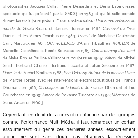
photographes Jacques Collin, Pierre Desjardins et Denis Latendresse,
spectacle qui fut présenté par la SMCQ en 1983 et qui fit salle comble
durant les trois jours prévus. Dans la même veine.:
Une autre création du
monde
de Gisèle Ricard et Bernard Bonnier en 1982;
Carnaval
de Yves
Daoust et les Mimes Omnibus en 1984;
Transit
de Micheline Coulombe
Saint-Marcoux en 1984;
OUT
et
E.L.V.I.S.
d'Alain Thibault en 1985;
LUX
de
Marcelle Deschênes et Renée Bourassa en 1985;
God is coming s'en vient
de Myke Roy et Pauline Vaillancourt, toujours en 1985;
Volvox
de Michel
Smith, Bertrand Chénier, Bertrand Lacoste et Julien Grégoire en 1987;
Drive-In
de Michel Smith en 1988;
Poe-Debussy, Autour de la maison Usher
de Marthe Forget avec les interventions électroacoustiques de Francis
Dhomont en 1988;
Chroniques de la lumière
de Francis Dhomont et Luc
Courchesne en 1989;
Amore
de Roxanne Turcotte en 1990;
Méandres
de
.
Serge Arcuri en 1990.
]
Cependant, en dépit de la conviction affichée par des groupes
comme Performance Multi-Média, il faut remarquer un certain
essoufflement du genre ces dernières années, essoufflement
auquel ne sont sans doute pas étrangers la récession