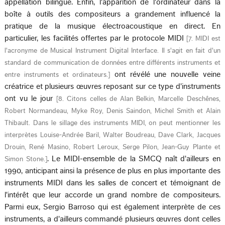
appellation bilingue. Enfin, l'apparition de l'ordinateur dans la
boîte à outils des compositeurs a grandement influencé la
pratique de la musique électroacoustique en direct. En
particulier, les facilités offertes par le protocole MIDI
[
7. MIDI est
l'acronyme de Musical Instrument Digital Interface. Il s'agit en fait d'un
standard de communication de données entre différents instruments et
ont révélé une nouvelle veine
entre instruments et ordinateurs.
]
créatrice et plusieurs œuvres reposant sur ce type d'instruments
ont vu le jour
[
8. Citons celles de Alan Belkin, Marcelle Deschênes,
Robert Normandeau, Myke Roy, Denis Saindon, Michel Smith et Alain
Thibault. Dans le sillage des instruments MIDI, on peut mentionner les
interprètes Louise-Andrée Baril, Walter Boudreau, Dave Clark, Jacques
Drouin, René Masino, Robert Leroux, Serge Pilon, Jean-Guy Plante et
. Le MIDI-ensemble de la SMCQ naît d'ailleurs en
Simon Stone.
]
1990, anticipant ainsi la présence de plus en plus importante des
instruments MIDI dans les salles de concert et témoignant de
l'intérêt que leur accorde un grand nombre de compositeurs.
Parmi eux, Sergio Barroso qui est également interprète de ces
instruments, a d'ailleurs commandé plusieurs œuvres dont celles