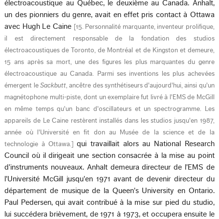
électroacoustique au Québec, le deuxième au Canada. Anhalt,
un des pionniers du genre, avait en effet pris contact à Ottawa
avec Hugh Le Caine
[
15. Personnalité marquante, inventeur prolifique,
il est directement responsable de la fondation des studios
électroacoustiques de Toronto, de Montréal et de Kingston et demeure,
15 ans après sa mort, une des figures les plus marquantes du genre
électroacoustique au Canada. Parmi ses inventions les plus achevées
émergent le
Sackbutt
, ancêtre des synthétiseurs d'aujourd'hui, ainsi qu'un
magnétophone multi-piste, dont un exemplaire fut livré à l'EMS de McGill
en même temps qu'un banc d'oscillateurs et un spectrogramme. Les
appareils de Le Caine restèrent installés dans les studios jusqu'en 1987,
année où l'Université en fit don au Musée de la science et de la
qui travaillait alors au National Research
technologie à Ottawa.
]
Council où il dirigeait une section consacrée à la mise au point
d'instruments nouveaux. Anhalt demeura directeur de l'EMS de
l'Université McGill jusqu'en 1971 avant de devenir directeur du
département de musique de la Queen's University en Ontario.
Paul Pedersen, qui avait contribué à la mise sur pied du studio,
lui succédera brièvement, de 1971 à 1973, et occupera ensuite le