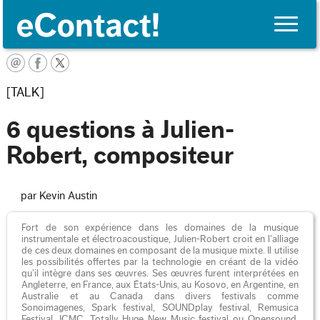
Toggle
naviga
English
[TALK]
6 questions à Julien-
Robert, compositeur
par Kevin Austin
Fort de son expérience dans les domaines de la musique
instrumentale et électroacoustique, Julien-Robert croit en l’alliage
de ces deux domaines en composant de la musique mixte. Il utilise
les possibilités offertes par la technologie en créant de la vidéo
qu’il intègre dans ses œuvres. Ses œuvres furent interprétées en
Angleterre, en France, aux États-Unis, au Kosovo, en Argentine, en
Australie et au Canada dans divers festivals comme
Sonoimagenes, Spark festival, SOUNDplay festival, Remusica
Festival, ICMC, Totally Huge New Music festival ou Opensound.