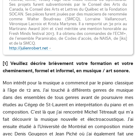
Ses projets furent subventionnés par le Conseil des Arts du
Canada, le Conseil des Arts et Lettres du Québec et la Fondation
SOCAN. Ses pièces furent jouées par des musiciens de renommée
comme Walter Boudreau (SMCQ), Lorraine Vaillancourt,
Véronique Lacroix et Krista Martynes. Il a remporté un 3e prix au
Martirano Award 2011 et s’est méritée une mention honorable au
Fresh Minds festival 2013. Il a obtenu des commandes de l’ECM+,
de l’ensemble Paramirabo, de Codes d’accès, de NAISA, de [iks]
et de la SMCQ.
http://julienrobert.net
[1] Veuillez décrire brièvement votre formation et votre
cheminement, formel et informel, en musique / art sonore.
Mon intérêt pour la musique a commencé par le piano classique
à l’âge de 12 ans. J’ai touché à différents genres de musique
dans des ensembles de tous genres avant de poursuivre mes
études au Cégep de St-Laurent en interprétation du piano et en
composition. C’est là que j’ai rencontré Michel Tétreault qui m’a
fait découvrir la musique nouvelle et électroacoustique. J’ai
ensuite étudié à l’Université de Montréal en composition mixte
avec Denis Gougeon et Jean Piché où j’ai également fait une