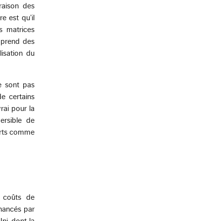
raison des
e est qu’il
s matrices
omprend des
lisation du
e sont pas
e certains
rai pour la
ersible de
ports comme
s coûts de
inancés par
ni, dont la