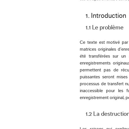
1. Introduction
1.1 Le problème
Ce texte est motivé par 
matrices originales d’enr
été transférées sur un
enregistrements origina
permettent pas de récup
puissantes seront mises 
processus de transfert n
inaccessible pour les f
enregistrement original, p
1.2 La destructio
Les raisons qui expliq