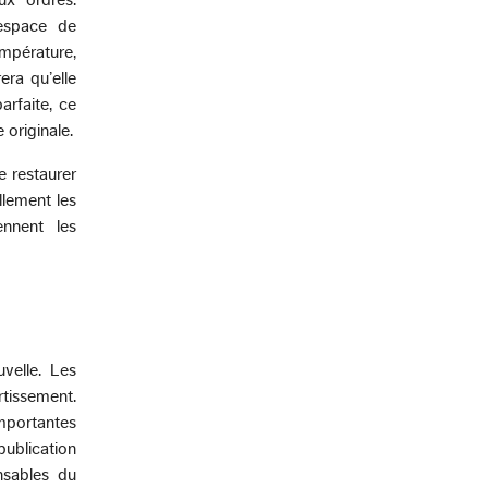
’espace de
mpérature,
era qu’elle
rfaite, ce
 originale.
e restaurer
llement les
ennent les
uvelle. Les
rtissement.
portantes
ublication
onsables du