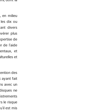
, en milieu
 les dix ou
ant divers
avérer plus
pertise de
r de l’aide
entaux, et
turelles et
tention des
 ayant fait
ins avec un
disques ne
gistrements
s le risque
’il est mis