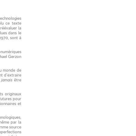
technologies
elu ce texte
réévaluer la
dues dans le
 1970, sont à
onumériques
chael Gerzon
du monde de
t d’extraire
t
jamais
être
s originaux
futures pour
ionnaires et
hnologiques,
 même par la
comme source
mperfections