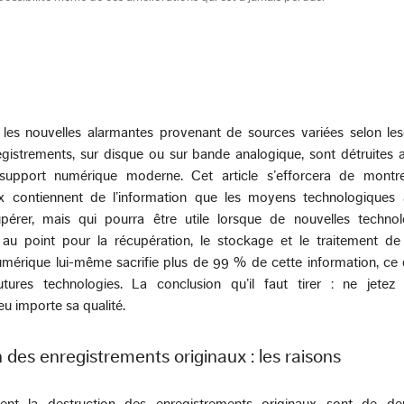
les nouvelles alarmantes provenant de sources variées selon lesq
egistrements, sur disque ou sur bande analogique, sont détruites 
 support numérique moderne. Cet article s’efforcera de montr
ux contiennent de l’information que les moyens technologiques 
érer, mais qui pourra être utile lorsque de nouvelles technol
au point pour la récupération, le stockage et le traitement de 
umérique lui-même sacrifie plus de 99 % de cette information, ce 
utures technologies. La conclusion qu’il faut tirer : ne jetez
eu importe sa qualité.
n des enregistrements originaux : les raisons
uent la destruction des enregistrements originaux sont de de