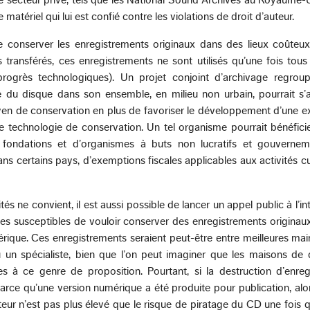
e matériel qui lui est confié contre les violations de droit d’auteur.
de conserver les enregistrements originaux dans des lieux coûteux
is transférés, ces enregistrements ne sont utilisés qu’une fois tous
rogrès technologiques). Un projet conjoint d’archivage regroup
ie du disque dans son ensemble, en milieu non urbain, pourrait s’
de conservation en plus de favoriser le développement d’une ex
 technologie de conservation. Un tel organisme pourrait bénéficie
 fondations et d’organismes à buts non lucratifs et gouvernem
ns certains pays, d’exemptions fiscales applicables aux activités cul
tés ne convient, il est aussi possible de lancer un appel public à l’in
es susceptibles de vouloir conserver des enregistrements originaux
mérique. Ces enregistrements seraient peut-être entre meilleures ma
 un spécialiste, bien que l’on peut imaginer que les maisons de 
es à ce genre de proposition. Pourtant, si la destruction d’enre
arce qu’une version numérique a été produite pour publication, alor
teur n’est pas plus élevé que le risque de piratage du CD une fois qu