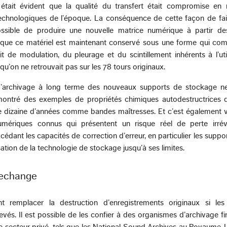
 était évident que la qualité du transfert était compromise en 
echnologiques de l’époque. La conséquence de cette façon de fair
possible de produire une nouvelle matrice numérique à partir de
fie que ce matériel est maintenant conservé sous une forme qui c
t de modulation, du pleurage et du scintillement inhérents à l’uti
u’on ne retrouvait pas sur les 78 tours originaux.
 d’archivage à long terme des nouveaux supports de stockage n
montré des exemples de propriétés chimiques autodestructrices d
une dizaine d’années comme bandes maîtresses. Et c’est également v
mériques connus qui présentent un risque réel de perte irrév
édant les capacités de correction d’erreur, en particulier les sup
isation de la technologie de stockage jusqu’à ses limites.
 rechange
t remplacer la destruction d’enregistrements originaux si le
evés. Il est possible de les confier à des organismes d’archivage f
 secteur privé, tels que les National Sound Archives au Royaume-U