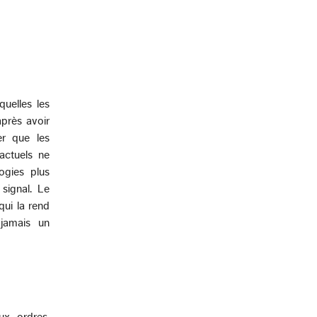
uelles les
après avoir
er que les
actuels ne
ogies plus
signal. Le
qui la rend
 jamais un
ux ordres.