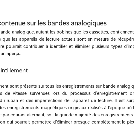
 contenue sur les bandes analogiques
bande analogique, autant les bobines que les cassettes, contienne
e que les appareils de lecture actuels sont en mesure de récupére
e pourrait contribuer à identifier et éliminer plusieurs types d’im
 un aperçu.
cintillement
ement sont présents sur tous les enregistrements sur bande analogiqu
ns de vitesse survenues lors du processus d’enregistrement ori
u ruban et des imperfections de l’appareil de lecture. Il est su
des enregistrements magnétiques originaux réalisés à l’époque où l’o
 par courant alternatif, soit la grande majorité des enregistrements 
ion qui pourrait permettre d’éliminer presque complètement le ple