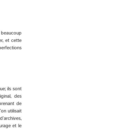
nt beaucoup
r, et cette
perfections
e; ils sont
ginal, des
rprenant de
n utilisait
d’archives,
urage et le