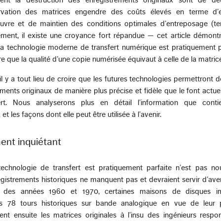
rvation des matrices engendre des coûts élevés en terme d
vre et de maintien des conditions optimales d’entreposage (te
ement, il existe une croyance fort répandue — cet article démontr
a technologie moderne de transfert numérique est pratiquement pa
e que la qualité d’une copie numérisée équivaut à celle de la matrice
 y a tout lieu de croire que les futures technologies permettront d
ements originaux de manière plus précise et fidèle que le font actue
ert. Nous analyserons plus en détail l’information que conti
t les façons dont elle peut être utilisée à l’avenir.
ent inquiétant
 technologie de transfert est pratiquement parfaite n’est pas no
gistrements historiques ne manquent pas et devraient servir d’ave
 des années 1960 et 1970, certaines maisons de disques im
es 78 tours historiques sur bande analogique en vue de leur p
ent ensuite les matrices originales à l’insu des ingénieurs resp