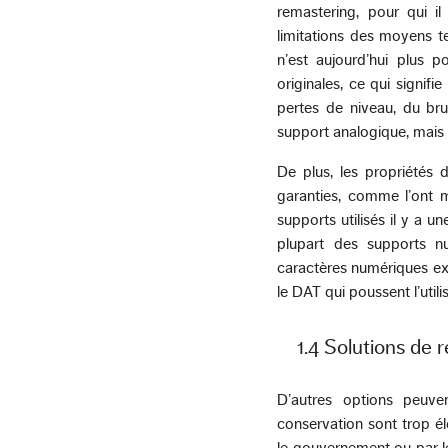
remastering, pour qui il
limitations des moyens t
n’est aujourd’hui plus 
originales, ce qui signi
pertes de niveau, du brui
support analogique, mais q
De plus, les propriétés
garanties, comme l’ont 
supports utilisés il y a 
plupart des supports nu
caractères numériques exc
le DAT qui poussent l’util
1.4 Solutions de
D’autres options peuven
conservation sont trop él
le gouvernement ou par le