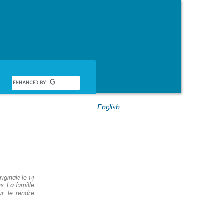
English
iginale le 14
s. La famille
ur le rendre