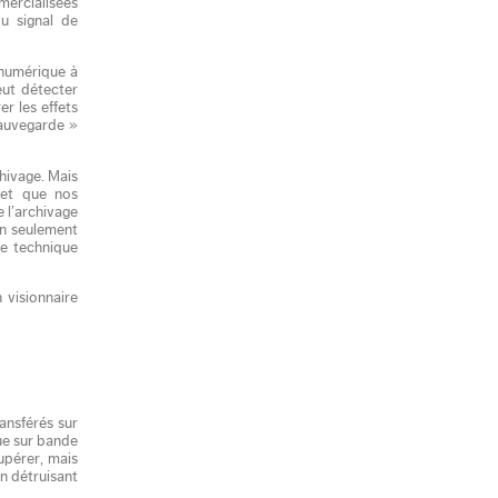
mercialisées
u signal de
 numérique à
eut détecter
r les effets
 Sauvegarde »
chivage. Mais
et que nos
 l’archivage
on seulement
re technique
 visionnaire
ransférés sur
ue sur bande
upérer, mais
en détruisant