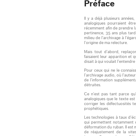
Préface
Il y a déjà plusieurs année
analogiques pourraient être
récemment afin de prendre la
pertinence, 35 ans plus tard
milieu de l’archivage à l’éga
l’origine de ma relecture.
Mais tout d’abord, replaço
faisaient leur apparition et
disait à qui voulait l’entendre
Pour ceux qui ne le connai
l’archivage audio, où l’aute
de l’information supplément
détruites.
Ce n’est pas tant parce qu
analogiques que le texte est
corriger les défectuosités t
prophétiques.
Les technologies à taux d’éc
qui permettent notamment de 
déformation du ruban. Il est 
de réajustement de la vites