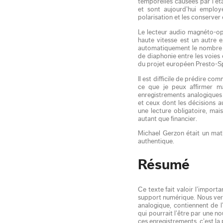
temporelles causées par l’ét
et sont aujourd’hui employ
polarisation et les conserver 
Le lecteur audio magnéto-op
haute vitesse est un autre 
automatiquement le nombre de 
de diaphonie entre les voies 
du projet européen Presto-S
Il est difficile de prédire c
ce que je peux affirmer ma
enregistrements analogiques c
et ceux dont les décisions a
une lecture obligatoire, ma
autant que financier.
Michael Gerzon était un math
authentique.
Résumé
Ce texte fait valoir l’importa
support numérique. Nous verr
analogique, contiennent de l
qui pourrait l’être par une n
ces enregistrements, c’est la