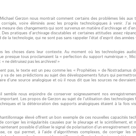
s, Michael Gerzon nous montrait comment certains des problèmes liés aux 
 corrigés, voire éliminés avec les progrès technologiques à venir. J’ai r
 mesure des changements qui sont survenus en matière d’archivage et d’en 
. Des pratiques d’archivage discutables et certaines attitudes assez répan
rd de la technologie, qui ne sont pas sans rappeler l’état d’esprit des années
ns les choses dans leur contexte. Au moment où les technologies audi
 que presque tous proclamaient la « perfection du support numérique », Mi
 : « ne détruisez pas les archives! »
ssent pas, le texte est un peu comme les « Prophéties » de Nostradamus 
ur y va de ses prédictions au sujet des développements futurs qui permettron
aire d’une source analogique et où il nous dit que les sources ne devraien
’il semble nous enjoindre de conserver soigneusement nos enregistrement
 important. Les propos de Gerzon au sujet de l’utilisation des technologies 
echniques et la détérioration des supports analogiques étaient à la fois vis
hantillonnage élevé offrent un bon exemple de ces nouvelles capacités tec
corriger les irrégularités causées par le pleurage et le scintillement, et
maintenant possible d’utiliser le signal de polarisation d’un enregistrement 
se, ce qui permet, à l’aide d’algorithmes complexes, de corriger les i