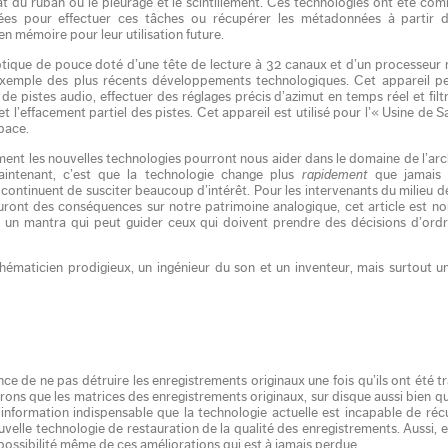
at du ruban ou le pleurage et le scintillement. Ces technologies ont été com
ées pour effectuer ces tâches ou récupérer les métadonnées à partir d
en mémoire pour leur utilisation future.
tique de pouce doté d’une tête de lecture à 32 canaux et d’un processeur
exemple des plus récents développements technologiques. Cet appareil p
pistes audio, effectuer des réglages précis d’azimut en temps réel et filtre
et l’effacement partiel des pistes. Cet appareil est utilisé pour l’« Usine de
pace.
omment les nouvelles technologies pourront nous aider dans le domaine de l’ar
intenant, c’est que la technologie change plus
rapidement
que jamais 
ontinuent de susciter beaucoup d’intérêt. Pour les intervenants du milieu de
uront des conséquences sur notre patrimoine analogique, cet article est n
is un mantra qui peut guider ceux qui doivent prendre des décisions d’ord
ématicien prodigieux, un ingénieur du son et un inventeur, mais surtout un
nce de ne pas détruire les enregistrements originaux une fois qu’ils ont été t
ons que les matrices des enregistrements originaux, sur disque aussi bien q
’information indispensable que la technologie actuelle est incapable de réc
ouvelle technologie de restauration de la qualité des enregistrements. Aussi, 
 possibilité même de ces améliorations qui est à jamais perdue.