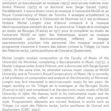
institution un baccalauréat en musique (1973) ainsi qu'une maîtrise avec
André Prévost (1975) et un doctorat avec Serge Garant (1982).
Parallèlement, il suivra divers cours en musique à l'université McGill et au
Royal Conservatory of Music de Toronto. Il enseigne actuellement la
composition et l'analyse à l'Université de Montréal où il est professeur
titulaire. Michel Longtin s'est d'abord consacré à la musique
électroacoustique pendant dix ans. Il a amorcé sa
Trilogie de la montagne
au studio de Bourges (France) en 1977 pour la compléter au studio de
l'université McGill en 1980. Ses thématiques, autant en musique
instrumentale qu'en électroacoustique, reflètent un langage
expressionniste pourtant très personnel. Une musique souvent à
programme s'exprime à travers des pièces comme la
Trilogie
,
La route
des Pèlerins reclus
,
Lettre posthume de Conrad
et
Quaternions
.
Michel Longtin studied composition at the Faculty of Music of the
Université de Montréal, completing a Baccalaureate in Music (1973), a
Master’s degree under André Prévost, and a doctorate with Serge Garant
(1982). At the same time, he attended various music classes at McGill
University and at Toronto’s Royal Conservatory of Music. He is currently
a full professor of composition and analysis at the University of Montreal.
Longtin was first interested in electroacoustic music for ten years. He
began working on his
Trilogie de la montagne
at the Bourges Studio
(France) in 1977, and completed it at the electronic music studio of McGill
University in 1980. His themes, both in his instrumental music and his
electroacoustic works, reflect an expressionist, albeit very personal,
style. Programmatic elements are current features in works such as
Trilogie
,
La route des Pèlerins reclus
,
Lettre posthume de Conrad
and
Quaternions
. [CMC, 2003]