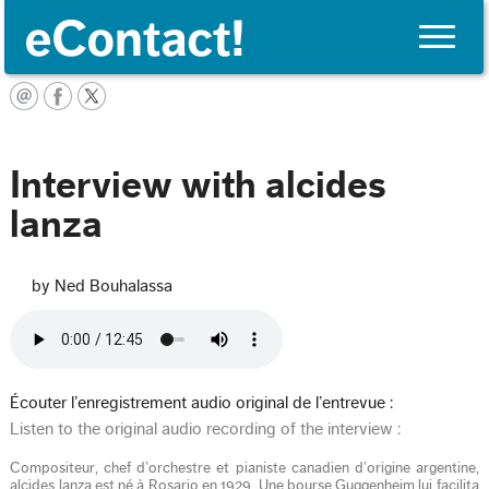
Toggle
naviga
English
Interview with alcides
lanza
by Ned Bouhalassa
Écouter l’enregistrement audio original de l’entrevue :
Listen to the original audio recording of the interview :
Compositeur, chef d’orchestre et pianiste canadien d’origine argentine,
alcides lanza est né à Rosario en 1929. Une bourse Guggenheim lui facilita