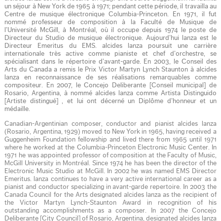
un séjour à New York de 1965 à 1971; pendant cette période, il travailla au
Centre de musique électronique Columbia-Princeton. En 1971, il fut
nommé professeur de composition à la Faculté de Musique de
l’Université McGill, à Montréal, où il occupe depuis 1974 le poste de
Directeur du Studio de musique électronique. Aujourd’hui lanza est le
Directeur Emeritus du EMS. alcides lanza poursuit une carrière
internationale très active comme pianiste et chef d’orchestre, se
spécialisant dans le répertoire d’avant-garde. En 2003, le Conseil des
Arts du Canada a remis le Prix Victor Martyn Lynch Staunton à alcides
lanza en reconnaissance de ses réalisations remarquables comme
compositeur. En 2007, le Concejo Deliberante [Conseil municipal] de
Rosario, Argentina, à nommé alcides lanza comme Artista Distinguido
[Artiste distingué] , et lui ont décerné un Diplôme d’honneur et un
médaille.
Canadian-Argentinian composer, conductor and pianist alcides lanza
(Rosario, Argentina, 1929) moved to New York in 1965, having received a
Guggenheim Foundation fellowship and lived there from 1965 until 1971
where he worked at the Columbia-Princeton Electronic Music Center. In
1971 he was appointed professor of composition at the Faculty of Music,
McGill University in Montréal. Since 1974 he has been the director of the
Electronic Music Studio at McGill. In 2002 he was named EMS Director
Emeritus. lanza continues to have a very active international career as a
pianist and conductor specializing in avant-garde repertoire. In 2003 the
Canada Council for the Arts designated alcides lanza as the recipient of
the Victor Martyn Lynch-Staunton Award in recognition of his
outstanding accomplishments as a composer. In 2007 the Concejo
Deliberante [City Council] of Rosario, Argentina, designated alcides lanza