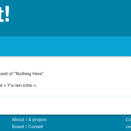
sound of "Nothing Here".
« Y'a rien icitte ».
About / À propos
Co
Board / Conseil
ce