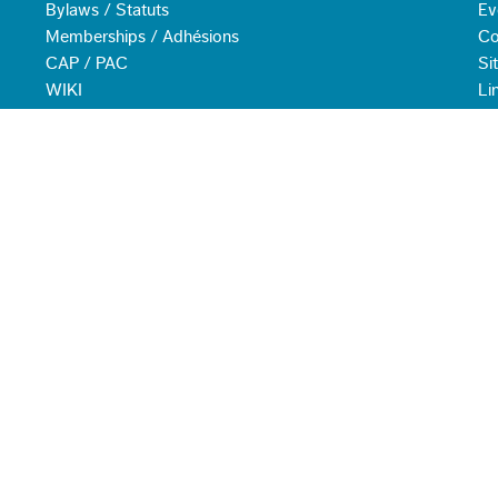
Bylaws / Statuts
Ev
Memberships / Adhésions
Co
CAP / PAC
Si
WIKI
Li