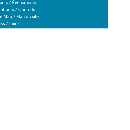
ents / Événements
ntracts / Contrats
te Map / Plan du site
nks / Liens