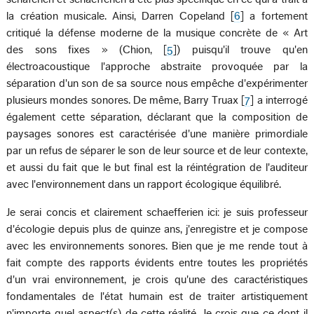
la création musicale. Ainsi, Darren Copeland [
6
] a fortement
critiqué la défense moderne de la musique concrète de « Art
des sons fixes » (Chion, [
5
]) puisqu'il trouve qu'en
électroacoustique l'approche abstraite provoquée par la
séparation d'un son de sa source nous empêche d'expérimenter
plusieurs mondes sonores. De même, Barry Truax [
7
] a interrogé
également cette séparation, déclarant que la composition de
paysages sonores est caractérisée d'une manière primordiale
par un refus de séparer le son de leur source et de leur contexte,
et aussi du fait que le but final est la réintégration de l'auditeur
avec l'environnement dans un rapport écologique équilibré.
Je serai concis et clairement schaefferien ici: je suis professeur
d'écologie depuis plus de quinze ans, j'enregistre et je compose
avec les environnements sonores. Bien que je me rende tout à
fait compte des rapports évidents entre toutes les propriétés
d'un vrai environnement, je crois qu'une des caractéristiques
fondamentales de l'état humain est de traiter artistiquement
n'importe quel aspect(s) de cette réalité. Je crois que ce dont il