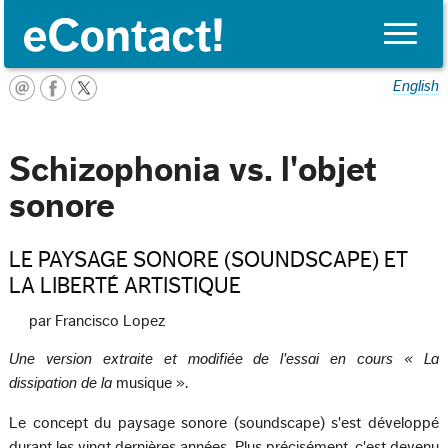
Toggle
naviga
English
Schizophonia vs. l'objet
sonore
LE PAYSAGE SONORE (SOUNDSCAPE) ET
LA LIBERTÉ ARTISTIQUE
par Francisco Lopez
Une version extraite et modifiée de l'essai en cours « La
dissipation de la
musique ».
Le concept du paysage sonore (soundscape) s'est développé
durant les vingt dernières années. Plus précisément, c'est devenu