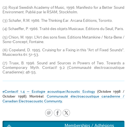
(2) Royal Swedish Academy of Music, 1996. Manifesto for a Better Sound
Environment. Publié par le RSAM, Stockholm.
(3) Schafer, R.M. 1986. The Thinking Ear. Arcana Editions, Toronto.
(4) Schaeffer, P. 1966. Traité des objets Musicaux. Éditions du Seuil, Paris.
(5) Chion, M. 1991. L'Art des sons fixes. Editions Metamkine / Nota-Bene /
Sono-Concept, Fontaine.
(6) Copeland, D. 1995. Cruising for a Fixing in this "Art of Fixed Sounds".
Musicworks 61: 51-53.
(7) Truax, B. 1996. Sound and Sources in Powers of Two. Towards a
Contemporary Myth. Contact! 9.2 (Communauté électroacoustique
Canadienne): 48-55.
eContact! 1.4 — Ecologie acoustique/Acoustic Ecology
(Octobre 1998 /
October 1998). Montréal:
Communauté électroacoustique canadienne /
Canadian Electroacoustic Community
.
Memberships / Adhésions